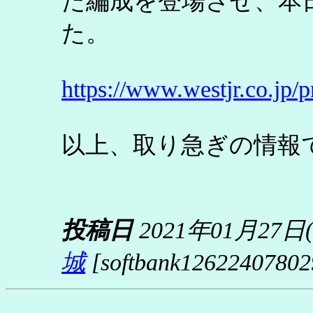
た編成を登場させ、本
た。
https://www.westjr.co.jp/
以上、取り急ぎの情報
投稿日
2021年01月27日
城
[softbank126224078029