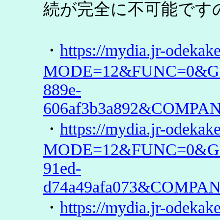
続が完全に不可能です
・
https://mydia.jr-odekak
MODE=12&FUNC=0&GUID
889e-
606af3b3a892&COMP
・
https://mydia.jr-odekak
MODE=12&FUNC=0&GUID
91ed-
d74a49afa073&COMP
・
https://mydia.jr-odekak