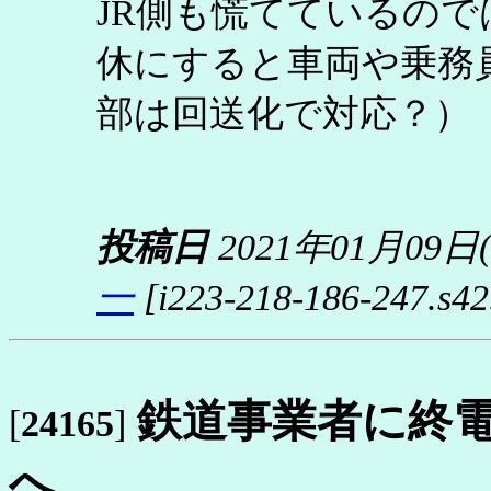
JR側も慌てているの
休にすると車両や乗務
部は回送化で対応？）
投稿日
2021年01月09日
一
[i223-218-186-247.s42.
鉄道事業者に終
[
24165
]
へ