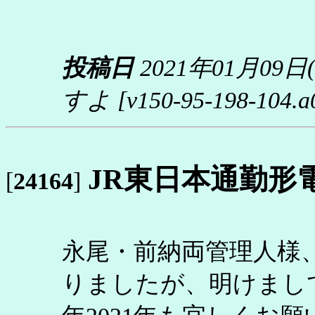
投稿日
2021年01月09日
すよ
[v150-95-198-104.a0f
JR東日本通勤形
[
24164
]
永尾・前納両管理人様
りましたが、明けまし