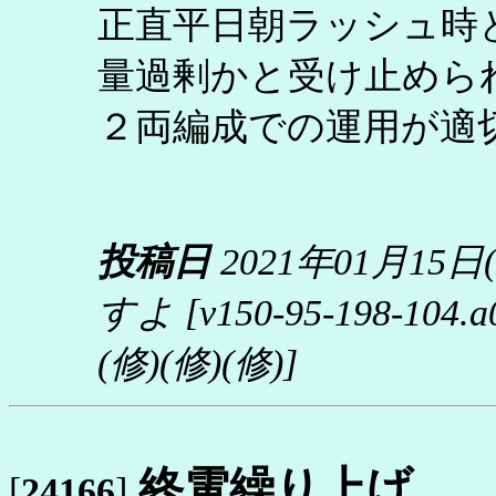
正直平日朝ラッシュ時
量過剰かと受け止めら
２両編成での運用が適
投稿日
2021年01月15日
すよ
[v150-95-198-104.a0f
(修)(修)(修)]
終電繰り上げ
[
24166
]