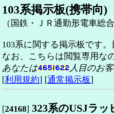
103系掲示板(携帯向)
（国鉄・ＪＲ通勤形電車総
103系に関する掲示板です。
なお、こちらは閲覧専用な
あなたは
人目のお客
[
利用規約
] [
通常掲示板
]
323系のUSJラ
[
24168
]