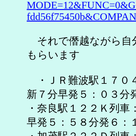
MODE=12&FUNC=0&GUID=
fdd56f75450b&COMPA
それで僭越ながら自
もらいます
・ＪＲ難波駅１７０４
新７分早発５：０３分
・奈良駅１２２Ｋ列車
早発５：５８分発６：