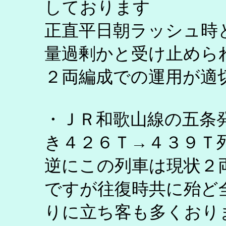
しております
正直平日朝ラッシュ時
量過剰かと受け止めら
２両編成での運用が適
・ＪＲ和歌山線の五条
き４２６Ｔ→４３９Ｔ
逆にこの列車は現状２
ですが往復時共に殆ど
りに立ち客も多くおり