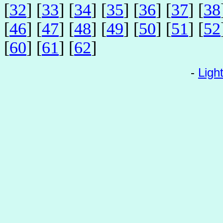
[
32
] [
33
] [
34
] [
35
] [
36
] [
37
] [
38
[
46
] [
47
] [
48
] [
49
] [
50
] [
51
] [
52
[
60
] [
61
] [
62
]
-
Ligh