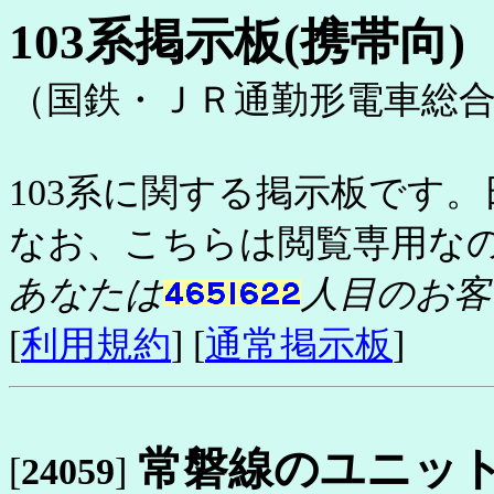
103系掲示板(携帯向)
（国鉄・ＪＲ通勤形電車総
103系に関する掲示板です。
なお、こちらは閲覧専用な
あなたは
人目のお客
[
利用規約
] [
通常掲示板
]
常磐線のユニッ
[
24059
]