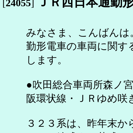
ＪＲ西日本通勤
[
24055
]
みなさま、こんばんは
勤形電車の車両に関す
します。
●吹田総合車両所森ノ
阪環状線・ＪＲゆめ咲
３２３系は、昨年末か