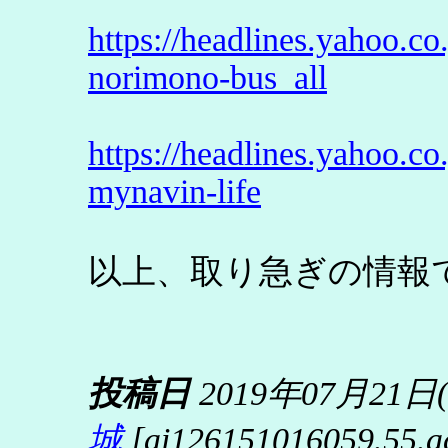
https://headlines.yahoo.
norimono-bus_all
https://headlines.yahoo.
mynavin-life
以上、取り急ぎの情報
投稿日
2019年07月21日
城
[ai126151016059.55.acc