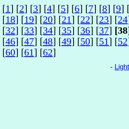
[
1
] [
2
] [
3
] [
4
] [
5
] [
6
] [
7
] [
8
] [
9
] 
[
18
] [
19
] [
20
] [
21
] [
22
] [
23
] [
24
[
32
] [
33
] [
34
] [
35
] [
36
] [
37
]
[38
[
46
] [
47
] [
48
] [
49
] [
50
] [
51
] [
52
[
60
] [
61
] [
62
]
-
Ligh