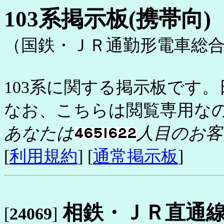
103系掲示板(携帯向)
（国鉄・ＪＲ通勤形電車総
103系に関する掲示板です。
なお、こちらは閲覧専用な
あなたは
人目のお客
[
利用規約
] [
通常掲示板
]
相鉄・ＪＲ直通
[
24069
]